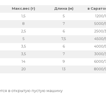
Макс.вес (т)
Длина (м)
в Саратов
1,5
5
1200/
8
7
5000/
2,5
6
2500/
5
7,5
4500/
3,5
6
4000/
3,5
7
3000/
14
9
6000/
20
13
8000/
яется в открытую пустую машину