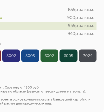
а
855р за кв.м.
о
900р за кв.м.
945р за кв.м.
940р за кв.м.
а
5002
5005
6002
6005
7024
 г. Саратову от 1200 руб.
каза по области (зависит от веса и длины материала).
асчет в офисе компании, оплата банковской картой или
й расчет для юридических лиц.