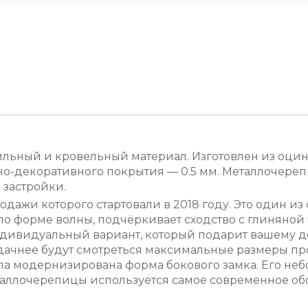
льный и кровельный материал. Изготовлен из оцин
о-декоративного покрытия — 0.5 мм. Металлочереп
 застройки.
дажи которого стартовали в 2018 году. Это один из
 по форме волны, подчёркивает сходство с глиняно
индивидуальный вариант, который подарит вашему 
 удачнее будут смотреться максимальные размеры п
а модернизирована форма бокового замка. Его не
таллочерепицы используется самое современное об