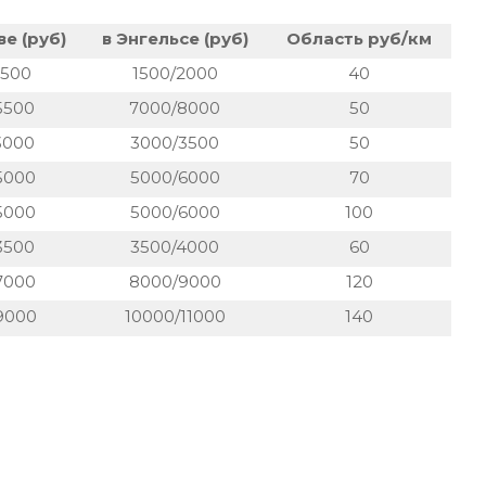
е (руб)
в Энгельсе (руб)
Область руб/км
1500
1500/2000
40
5500
7000/8000
50
3000
3000/3500
50
5000
5000/6000
70
5000
5000/6000
100
3500
3500/4000
60
7000
8000/9000
120
9000
10000/11000
140