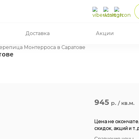
Доставка
Акции
ерепица Монтерроса в Саратове
тове
945
р. / кв.м.
Цена не окончате
скидок, акций и т
Сравнение цены