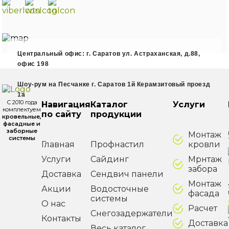
Центральный офис: г. Саратов ул. Астраханская, д.88,
офис 198
Шоу-рум на Песчанке г. Саратов 1й Керамзитовый проезд
1а
С 2010 года
Навигация
Каталог
Услуги
комплектуем
по сайту
продукции
кровельные,
фасадные и
заборные
Монтаж
системы
Главная
Профнастил
кровли
Услуги
Сайдинг
Мрнтаж
забора
Доставка
Сендвич панели
Монтаж
Акции
Водосточные
фасада
системы
О нас
Расчет
Снегозадержатели
Контакты
Доставка
Весь каталог