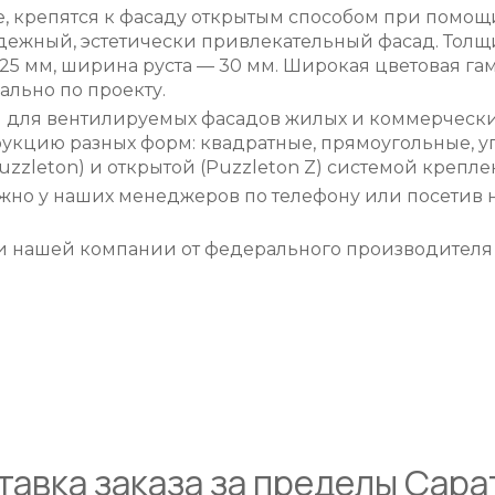
, крепятся к фасаду открытым способом при помощи
адежный, эстетически привлекательный фасад. Толщин
5 мм, ширина руста — 30 мм. Широкая цветовая гам
льно по проекту.
для вентилируемых фасадов жилых и коммерческих
кцию разных форм: квадратные, прямоугольные, угл
zzleton) и открытой (Puzzleton Z) системой крепле
ожно у наших менеджеров по телефону или посетив
 нашей компании от федерального производителя 
тавка заказа за пределы Сара