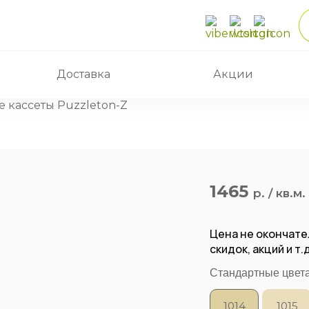
Доставка
Акции
 кассеты Puzzleton-Z
1465
р. / кв.м.
Цена не окончате
скидок, акций и т
Стандартные цвет
1014
1015