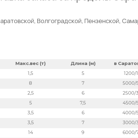
аратовской, Волгоградской, Пензенской, Сама
Макс.вес (т)
Длина (м)
в Саратов
1,5
5
1200/
8
7
5000/
2,5
6
2500/
5
7,5
4500/
3,5
6
4000/
3,5
7
3000/
14
9
6000/