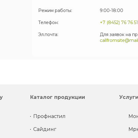
Режим работы:
9:00-18:00
Телефон:
+7 (8452) 76 76 51
Эл.почта:
Для заявок на п
callfromsite@mail
у
Каталог продукции
Услуг
Профнастил
Мон
Сайдинг
Мрн