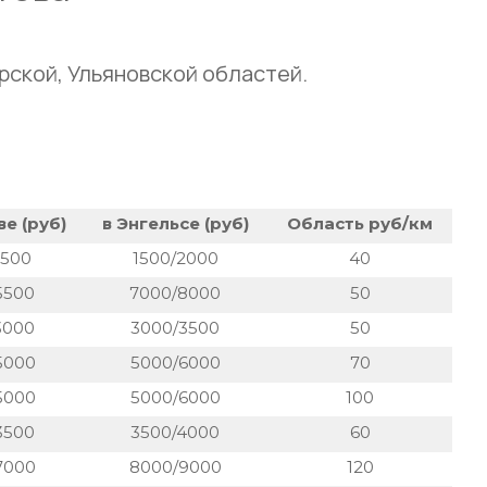
рской, Ульяновской областей.
е (руб)
в Энгельсе (руб)
Область руб/км
1500
1500/2000
40
5500
7000/8000
50
3000
3000/3500
50
5000
5000/6000
70
5000
5000/6000
100
3500
3500/4000
60
7000
8000/9000
120